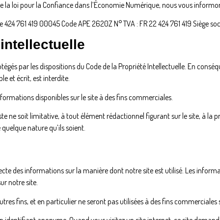
de la loi pour la Confiance dans l’Économie Numérique, nous vous informons
e 424 761 419 00045 Code APE 2620Z N° TVA : FR 22 424 761 419 Siège soci
intellectuelle
tégés par les dispositions du Code de la Propriété Intellectuelle. En consé
e et écrit, est interdite.
 informations disponibles sur le site à des fins commerciales.
e ne soit limitative, à tout élément rédactionnel figurant sur le site, à la 
 quelque nature qu’ils soient.
llecte des informations sur la manière dont notre site est utilisé. Les infor
ur notre site.
utres fins, et en particulier ne seront pas utilisées à des fins commerciales